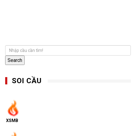
Search
SOI CẦU
XSMB