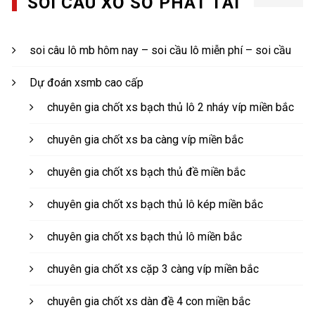
SOI CẦU XỔ SỐ PHÁT TÀI
soi câu lô mb hôm nay – soi cầu lô miễn phí – soi cầu
Dự đoán xsmb cao cấp
chuyên gia chốt xs bạch thủ lô 2 nháy víp miền bắc
chuyên gia chốt xs ba càng víp miền bắc
chuyên gia chốt xs bạch thủ đề miền bắc
chuyên gia chốt xs bạch thủ lô kép miền bắc
chuyên gia chốt xs bạch thủ lô miền bắc
chuyên gia chốt xs cặp 3 càng víp miền bắc
chuyên gia chốt xs dàn đề 4 con miền bắc