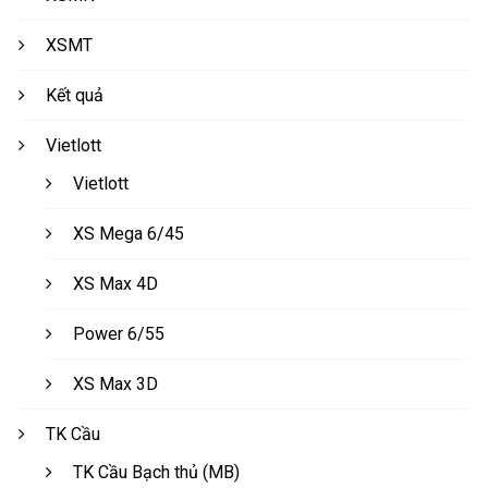
XSMT
Kết quả
Vietlott
Vietlott
XS Mega 6/45
XS Max 4D
Power 6/55
XS Max 3D
TK Cầu
TK Cầu Bạch thủ (MB)