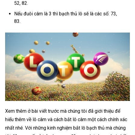
52, 82.
Nếu đuôi câm là 3 thì bạch thủ lô sẽ là các số: 73,
83.
Xem thêm ở bài viết trước mà chúng tôi đã giới thiệu để
hiểu thêm về lô câm và cách bắt lô câm một cách chính xác
nhất nhé. Với những kinh nghiệm bắt lô bạch thủ mà chúng