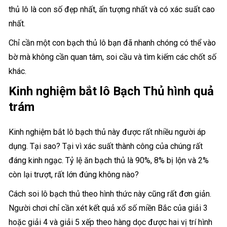
thủ lô là con số đẹp nhất, ấn tượng nhất và có xác suất cao
nhất.
Chỉ cần một con bạch thủ lô bạn đã nhanh chóng có thể vào
bờ mà không cần quan tâm, soi cầu và tìm kiếm các chốt số
khác.
Kinh nghiệm bắt lô Bạch Thủ hình quả
trám
Kinh nghiệm bắt lô bạch thủ này được rất nhiều người áp
dụng. Tại sao? Tại vì xác suất thành công của chúng rất
đáng kinh ngạc. Tỷ lệ ăn bạch thủ là 90%, 8% bị lộn và 2%
còn lại trượt, rất lớn đúng không nào?
Cách soi lô bạch thủ theo hình thức này cũng rất đơn giản.
Người chơi chỉ cần xét kết quả xổ số miền Bắc của giải 3
hoặc giải 4 và giải 5 xếp theo hàng dọc được hai vị trí hình