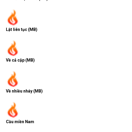
Lật liên tục (MB)
Về cả cặp (MB)
Về nhiều nháy (MB)
Cầu miền Nam