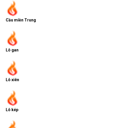
Cầu miền Trung
Lô gan
Lô xiên
Lô kép