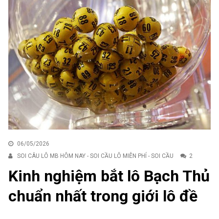
06/05/2026
SOI CÂU LÔ MB HÔM NAY - SOI CẦU LÔ MIỄN PHÍ - SOI CẦU
2
Kinh nghiệm bắt lô Bạch Thủ
chuẩn nhất trong giới lô đề