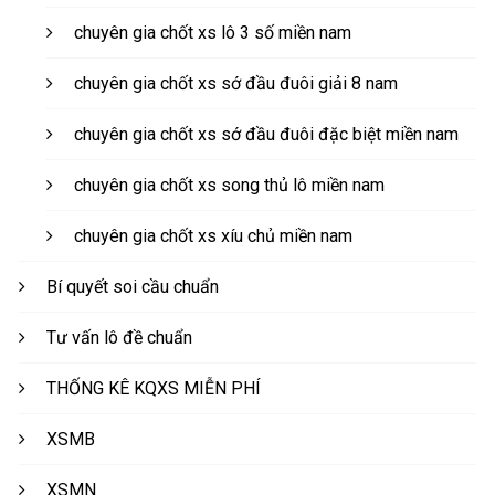
chuyên gia chốt xs lô 3 số miền nam
chuyên gia chốt xs sớ đầu đuôi giải 8 nam
chuyên gia chốt xs sớ đầu đuôi đặc biệt miền nam
chuyên gia chốt xs song thủ lô miền nam
chuyên gia chốt xs xíu chủ miền nam
Bí quyết soi cầu chuẩn
Tư vấn lô đề chuẩn
THỐNG KÊ KQXS MIỄN PHÍ
XSMB
XSMN