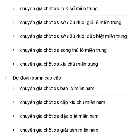
chuyên gia chốt xs lô 3 số miền trung
chuyên gia chốt xs sớ đầu đuôi giải 8 miền trung
chuyên gia chốt xs sớ đầu đuôi đặc biệt miền trung
chuyên gia chốt xs song thủ lô miền trung
chuyên gia chốt xs xíu chủ miền trung
Dự đoán xsmn cao cấp
chuyên gia chốt xs bao lô miền nam
chuyên gia chốt xs cặp xíu chủ miền nam
chuyên gia chốt xs đặc biệt miền nam
chuyên gia chốt xs giải tám miền nam