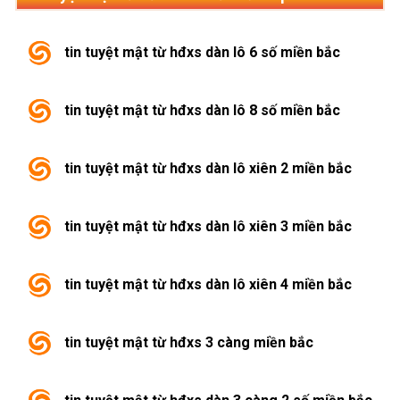
tin tuyệt mật từ hđxs dàn lô 6 số miền bắc
tin tuyệt mật từ hđxs dàn lô 8 số miền bắc
tin tuyệt mật từ hđxs dàn lô xiên 2 miền bắc
tin tuyệt mật từ hđxs dàn lô xiên 3 miền bắc
tin tuyệt mật từ hđxs dàn lô xiên 4 miền bắc
tin tuyệt mật từ hđxs 3 càng miền bắc