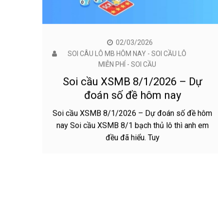
02/03/2026
SOI CÂU LÔ MB HÔM NAY - SOI CẦU LÔ
MIỄN PHÍ - SOI CẦU
Soi cầu XSMB 8/1/2026 – Dự
đoán số đề hôm nay
Soi cầu XSMB 8/1/2026 – Dự đoán số đề hôm
nay Soi cầu XSMB 8/1 bạch thủ lô thì anh em
đều đã hiểu. Tuy