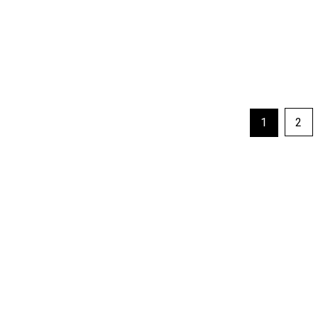
Điều
1
2
hướng
bài
viết