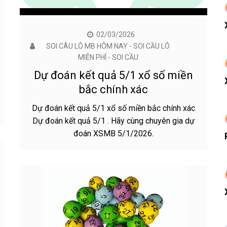
02/03/2026
SOI CÂU LÔ MB HÔM NAY - SOI CẦU LÔ
MIỄN PHÍ - SOI CẦU
Dự đoán kết quả 5/1 xổ số miền
bắc chính xác
Dự đoán kết quả 5/1 xổ số miền bắc chính xác
Dự đoán kết quả 5/1 . Hãy cùng chuyên gia dự
đoán XSMB 5/1/2026.