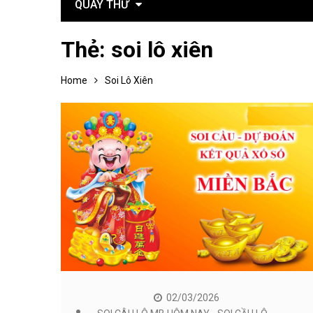
QUAY THỬ
Thẻ:
soi lô xiên
Home
Soi Lô Xiên
02/03/2026