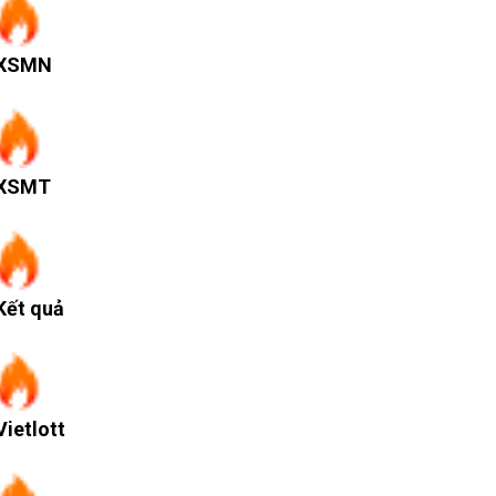
XSMN
XSMT
Kết quả
Vietlott