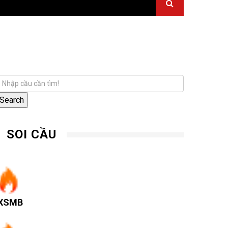
Search
SOI CẦU
XSMB