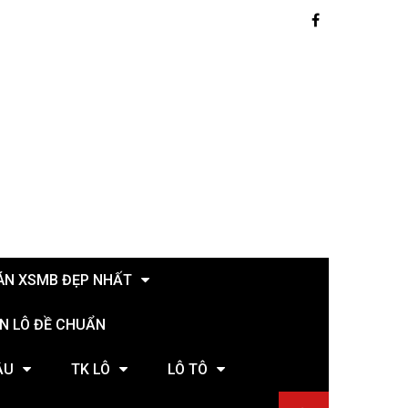
ÁN XSMB ĐẸP NHẤT
́N LÔ ĐỀ CHUẨN
ẦU
TK LÔ
LÔ TÔ