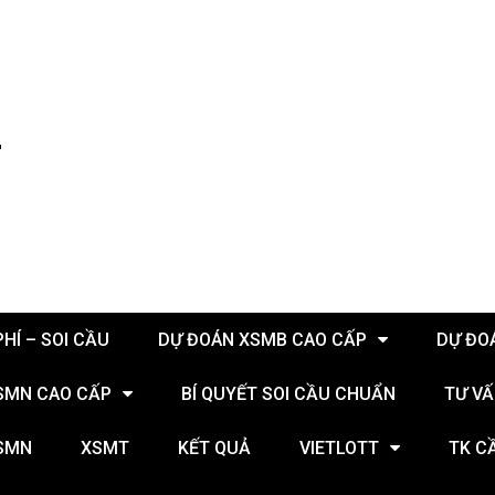
–
HÍ – SOI CẦU
DỰ ĐOÁN XSMB CAO CẤP
DỰ ĐO
SMN CAO CẤP
BÍ QUYẾT SOI CẦU CHUẨN
TƯ VÂ
SMN
XSMT
KẾT QUẢ
VIETLOTT
TK C