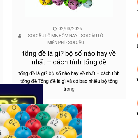
02/03/2026
SOI CÂU LÔ MB HÔM NAY - SOI CẦU LÔ
MIỄN PHÍ - SOI CẦU
tổng đề là gì? bộ số nào hay về
nhất – cách tính tổng đề
tổng đề là gì? bộ số nào hay về nhất – cách tính
tổng đề Tổng đề là gì và có bao nhiêu bộ tổng
trong