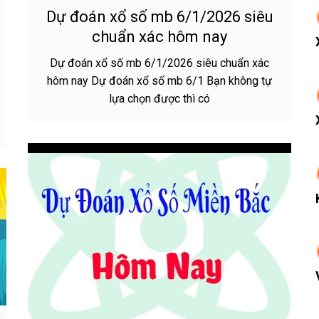
Dự đoán xổ số mb 6/1/2026 siêu
chuẩn xác hôm nay
Dự đoán xổ số mb 6/1/2026 siêu chuẩn xác
hôm nay Dự đoán xổ số mb 6/1 Bạn không tự
lựa chọn được thì có