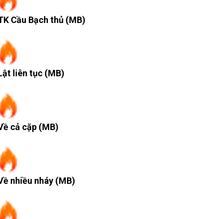
TK Cầu Bạch thủ (MB)
Lật liên tục (MB)
Về cả cặp (MB)
Về nhiều nháy (MB)