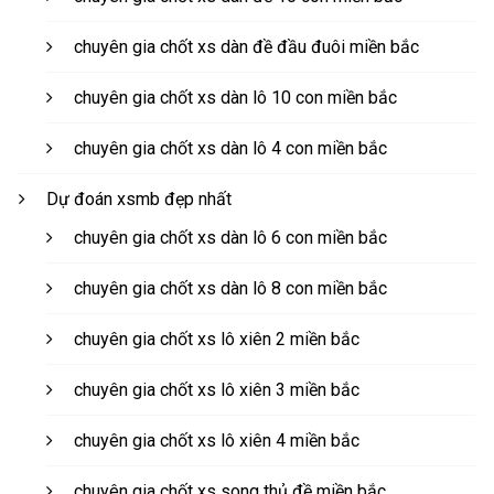
chuyên gia chốt xs dàn đề đầu đuôi miền bắc
chuyên gia chốt xs dàn lô 10 con miền bắc
chuyên gia chốt xs dàn lô 4 con miền bắc
Dự đoán xsmb đẹp nhất
chuyên gia chốt xs dàn lô 6 con miền bắc
chuyên gia chốt xs dàn lô 8 con miền bắc
chuyên gia chốt xs lô xiên 2 miền bắc
chuyên gia chốt xs lô xiên 3 miền bắc
chuyên gia chốt xs lô xiên 4 miền bắc
chuyên gia chốt xs song thủ đề miền bắc