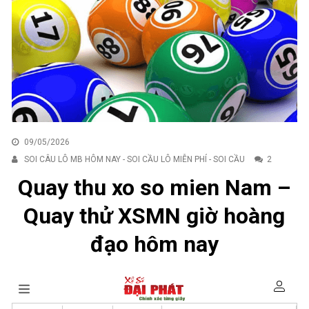
09/05/2026
SOI CÂU LÔ MB HÔM NAY - SOI CẦU LÔ MIỄN PHÍ - SOI CẦU
2
Quay thu xo so mien Nam –
Quay thử XSMN giờ hoàng
đạo hôm nay