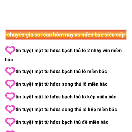
chuyên gia soi cầu hôm nay xs miền bắc siêu cấp
tin tuyệt mật từ hđxs bạch thủ lô 2 nháy win miền
bắc
tin tuyệt mật từ hđxs bạch thủ lô miền bắc
tin tuyệt mật từ hđxs song thủ lô miền bắc
tin tuyệt mật từ hđxs bạch thủ lô kép miền bắc
tin tuyệt mật từ hđxs song thủ lô kép miền bắc
tin tuyệt mật từ hđxs bạch thủ đề miền bắc