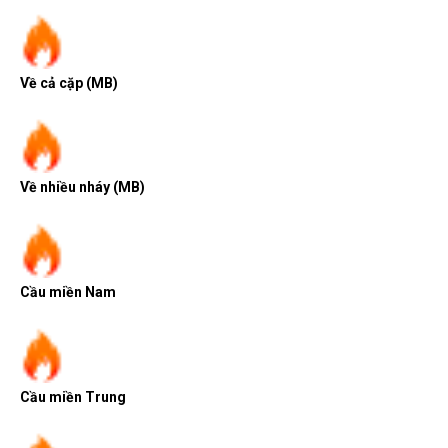
Về cả cặp (MB)
Về nhiều nháy (MB)
Cầu miền Nam
Cầu miền Trung