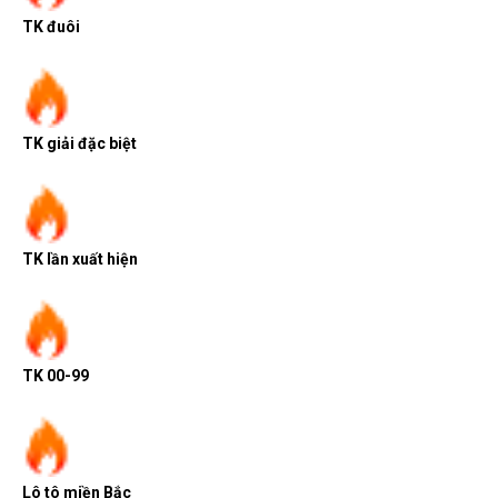
TK đuôi
TK giải đặc biệt
TK lần xuất hiện
TK 00-99
Lô tô miền Bắc