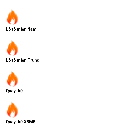
Lô tô miền Nam
Lô tô miền Trung
Quay thử
Quay thử XSMB