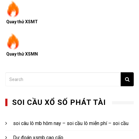
Quay thử XSMT
Quay thử XSMN
SOI CẦU XỔ SỐ PHÁT TÀI
soi câu lô mb hôm nay – soi cầu lô miễn phí – soi cầu
Dự đoán xsmb cao cấp