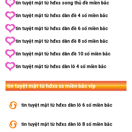
tin tuyệt mật từ hđxs song thủ đề miền bắc
tin tuyệt mật từ hđxs dàn đề 4 số miền bắc
tin tuyệt mật từ hđxs dàn đề 6 số miền bắc
tin tuyệt mật từ hđxs dàn đề 8 số miền bắc
tin tuyệt mật từ hđxs dàn đề 10 số miền bắc
tin tuyệt mật từ hđxs dàn lô 4 số miền bắc
tin tuyệt mật từ hđxs xs miền bắc víp
tin tuyệt mật từ hđxs dàn lô 6 số miền bắc
tin tuyệt mật từ hđxs dàn lô 8 số miền bắc