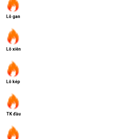
Lô gan
Lô xiên
Lô kép
TK đầu