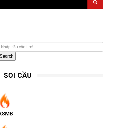
Search
SOI CẦU
XSMB