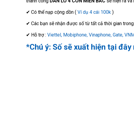
thành công
DÀN LÔ 4 CON MIỀN BẮC
sẽ hiện ra và
✔ Có thể nạp cộng dồn
(
Ví dụ 4 cái 100k
)
✔ Các bạn sẽ nhận được số từ tất cả thời gian trong
✔ Hỗ trợ :
Viettel, Mobiphone, Vinaphone, Gate, VN
*Chú ý: Số sẽ xuất hiện tại đây