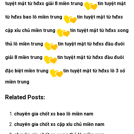
tuyệt mật từ hđxs giải 8 miền trung
tin tuyệt mật
từ hđxs bao lô miền trung
tin tuyệt mật từ hđxs
cặp xỉu chủ miền trung
tin tuyệt mật từ hđxs song
thủ lô miền trung
tin tuyệt mật từ hđxs đầu đuôi
giải 8 miền trung
tin tuyệt mật từ hđxs đầu đuôi
đặc biệt miền trung
tin tuyệt mật từ hđxs lô 3 số
miền trung
Related Posts:
chuyên gia chốt xs bao lô miền nam
chuyên gia chốt xs cặp xíu chủ miền nam