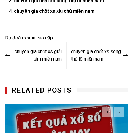
chuyên gia chốt xs song thủ lô miền nam
chuyên gia chốt xs xíu chủ miền nam
Dự đoán xsmn cao cấp
Điều
chuyên gia chốt xs giải
chuyên gia chốt xs song
hướng
tám miền nam
thủ lô miền nam
bài
viết
RELATED POSTS
‹
›