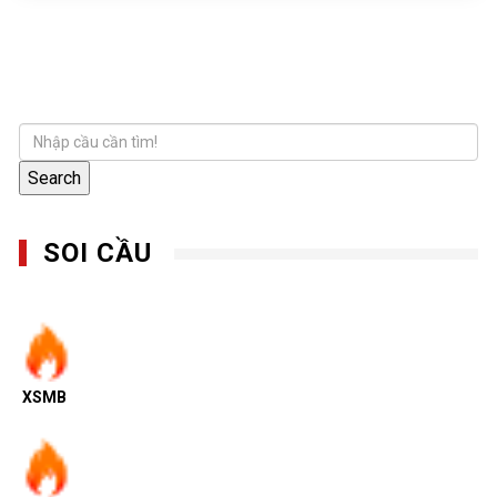
Search
SOI CẦU
XSMB