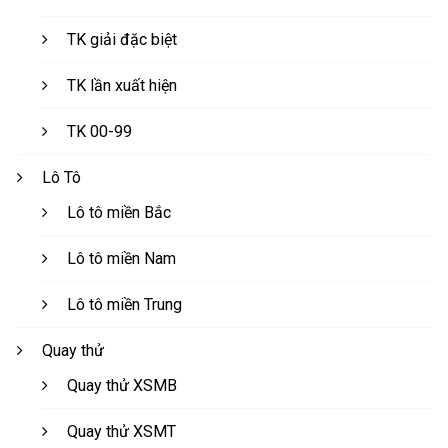
TK giải đặc biệt
TK lần xuất hiện
TK 00-99
Lô Tô
Lô tô miền Bắc
Lô tô miền Nam
Lô tô miền Trung
Quay thử
Quay thử XSMB
Quay thử XSMT