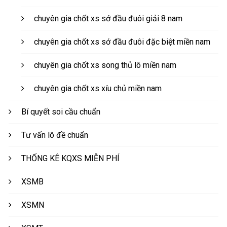
chuyên gia chốt xs sớ đầu đuôi giải 8 nam
chuyên gia chốt xs sớ đầu đuôi đặc biệt miền nam
chuyên gia chốt xs song thủ lô miền nam
chuyên gia chốt xs xíu chủ miền nam
Bí quyết soi cầu chuẩn
Tư vấn lô đề chuẩn
THỐNG KÊ KQXS MIỄN PHÍ
XSMB
XSMN