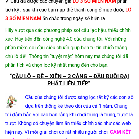
✔
Cầu đã được các chuyên gia
LÔ 3 SỐ MIỀN NAM
phân
tích kỹ , sau khi các bạn nạp thẻ thành công ở mục dưới,
LÔ
3 SỐ MIỀN NAM
ăn chắc trong ngày sẽ hiện ra
Hãy vượt qua các phương pháp soi cầu lạc hậu, thiếu chính
xác. Hãy tiến đến công nghệ 4.0 của chúng tôi. Với những
phần mềm soi cầu siêu chuẩn giúp bạn tự tin chiến thắng
chủ lô đề!. Thông tin “tuyệt mật” hôm nay mà chúng tôi đã
phân tích và chọn lọc kỹ nhất mang đến cho bạn.
“
CẦU LÔ – ĐỀ – XIÊN – 3 CÀNG – ĐẦU ĐUÔI ĐẠI
PHÁT LIÊN TIẾP
”
Cầu của chúng tôi được sàng lọc rất kỹ các con số
dựa trên thống kê theo dõi của cả 1 năm. Chúng
tôi đảm bảo với các bạn rằng khi chơi trúng là trúng, trượt là
trượt. Không có chuyện làm ăn thiếu chính xác như các web
hiện nay. Vì mỗi giải chơi có rất nhiều người chơi.
CAM KẾT