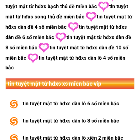
tuyệt mật từ hđxs bạch thủ đề miền bắc
tin tuyệt
mật từ hđxs song thủ đề miền bắc
tin tuyệt mật từ
hđxs dàn đề 4 số miền bắc
tin tuyệt mật từ hđxs
dàn đề 6 số miền bắc
tin tuyệt mật từ hđxs dàn đề
8 số miền bắc
tin tuyệt mật từ hđxs dàn đề 10 số
miền bắc
tin tuyệt mật từ hđxs dàn lô 4 số miền
bắc
tin tuyệt mật từ hđxs xs miền bắc víp
tin tuyệt mật từ hđxs dàn lô 6 số miền bắc
tin tuyệt mật từ hđxs dàn lô 8 số miền bắc
tin tuyệt mật từ hđxs dàn lô xiên 2 miền bắc