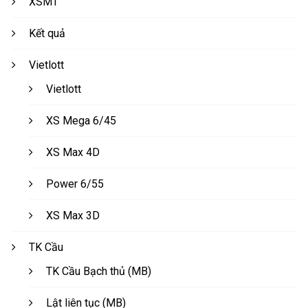
XSMT
Kết quả
Vietlott
Vietlott
XS Mega 6/45
XS Max 4D
Power 6/55
XS Max 3D
TK Cầu
TK Cầu Bạch thủ (MB)
Lật liên tục (MB)