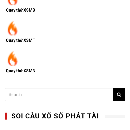
Quay thử XSMB
Quay thử XSMT
Quay thử XSMN
SOI CẦU XỔ SỐ PHÁT TÀI