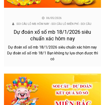
06/05/2026
SOI CÂU LÔ MB HÔM NAY - SOI CẦU LÔ MIỄN PHÍ - SOI CẦU
Dự đoán xổ số mb 18/1/2026 siêu
chuẩn xác hôm nay
Dự đoán xổ số mb 18/1/2026 siêu chuẩn xác hôm nay
Dự đoán xổ số mb 18/1 Bạn không tự lựa chọn được thì
có