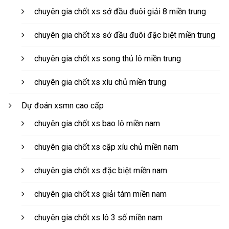
chuyên gia chốt xs sớ đầu đuôi giải 8 miền trung
chuyên gia chốt xs sớ đầu đuôi đặc biệt miền trung
chuyên gia chốt xs song thủ lô miền trung
chuyên gia chốt xs xíu chủ miền trung
Dự đoán xsmn cao cấp
chuyên gia chốt xs bao lô miền nam
chuyên gia chốt xs cặp xíu chủ miền nam
chuyên gia chốt xs đặc biệt miền nam
chuyên gia chốt xs giải tám miền nam
chuyên gia chốt xs lô 3 số miền nam