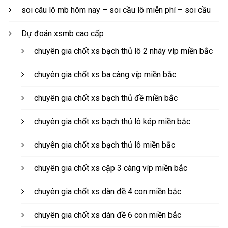
soi câu lô mb hôm nay – soi cầu lô miễn phí – soi cầu
Dự đoán xsmb cao cấp
chuyên gia chốt xs bạch thủ lô 2 nháy víp miền bắc
chuyên gia chốt xs ba càng víp miền bắc
chuyên gia chốt xs bạch thủ đề miền bắc
chuyên gia chốt xs bạch thủ lô kép miền bắc
chuyên gia chốt xs bạch thủ lô miền bắc
chuyên gia chốt xs cặp 3 càng víp miền bắc
chuyên gia chốt xs dàn đề 4 con miền bắc
chuyên gia chốt xs dàn đề 6 con miền bắc