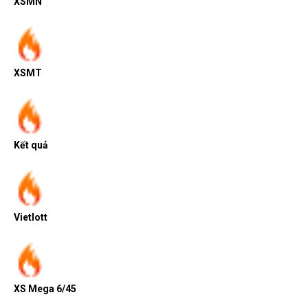
XSMN
XSMT
Kết quả
Vietlott
XS Mega 6/45