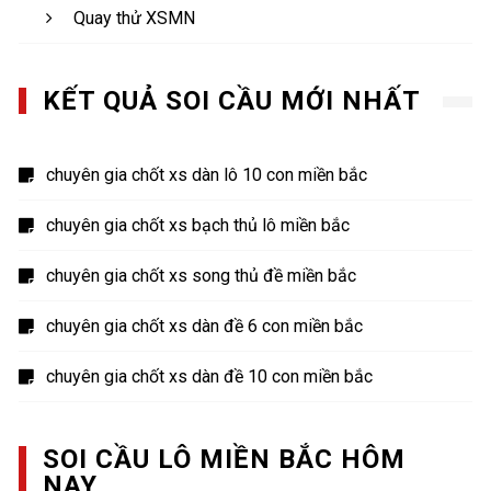
Quay thử XSMN
KẾT QUẢ SOI CẦU MỚI NHẤT
chuyên gia chốt xs dàn lô 10 con miền bắc
chuyên gia chốt xs bạch thủ lô miền bắc
chuyên gia chốt xs song thủ đề miền bắc
chuyên gia chốt xs dàn đề 6 con miền bắc
chuyên gia chốt xs dàn đề 10 con miền bắc
SOI CẦU LÔ MIỀN BẮC HÔM
NAY