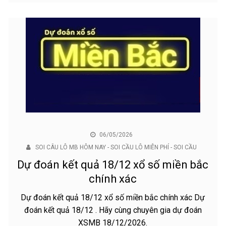
06/05/2026
SOI CÂU LÔ MB HÔM NAY - SOI CẦU LÔ MIỄN PHÍ - SOI CẦU
Dự đoán kết quả 18/12 xổ số miền bắc
chính xác
Dự đoán kết quả 18/12 xổ số miền bắc chính xác Dự
đoán kết quả 18/12 . Hãy cùng chuyên gia dự đoán
XSMB 18/12/2026.