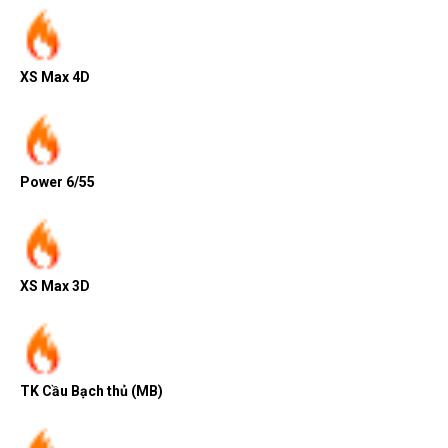
XS Max 4D
Power 6/55
XS Max 3D
TK Cầu Bạch thủ (MB)