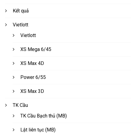
Kết quả
Vietlott
Vietlott
XS Mega 6/45
XS Max 4D
Power 6/55
XS Max 3D
TK Cầu
TK Cầu Bạch thủ (MB)
Lật liên tục (MB)