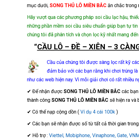
mục dưới,
SONG THỦ LÔ MIỀN BẮC
ăn chắc trong 
Hãy vượt qua các phương pháp soi cầu lạc hậu, thiếu
những phần mềm soi cầu siêu chuẩn giúp bạn tự tin 
chúng tôi đã phân tích và chọn lọc kỹ nhất mang đến
“
CẦU LÔ – ĐỀ – XIÊN – 3 CÀN
Cầu của chúng tôi được sàng lọc rất kỹ các
đảm bảo với các bạn rằng khi chơi trúng là 
như các web hiện nay. Vì mỗi giải chơi có rất nhiều n
✔
Để nhận được
SONG THỦ LÔ MIỀN BẮC
các bạn
thành công
SONG THỦ LÔ MIỀN BẮC
sẽ hiện ra và 
✔ Có thể nạp cộng dồn
(
Ví dụ 4 cái 100k
)
✔ Các bạn sẽ nhận được số từ tất cả thời gian trong
✔ Hỗ trợ :
Viettel, Mobiphone, Vinaphone, Gate, VN