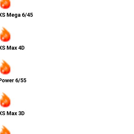
XS Mega 6/45
XS Max 4D
Power 6/55
XS Max 3D