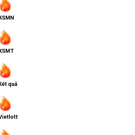
XSMN
XSMT
Kết quả
Vietlott