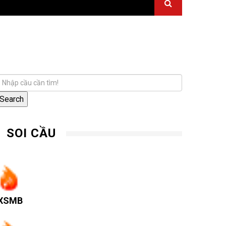
Search
SOI CẦU
XSMB