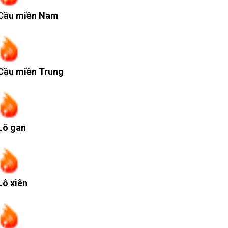
Cầu miền Nam
Cầu miền Trung
Lô gan
Lô xiên